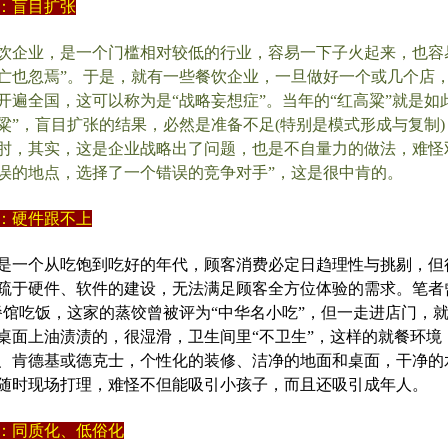
：盲目扩张
饮企业，是一个门槛相对较低的行业，容易一下子火起来，也容
亡也忽焉”。于是，就有一些餐饮企业，一旦做好一个或几个店
开遍全国，这可以称为是“战略妄想症”。当年的“红高粱”就是如
粱”，盲目扩张的结果，必然是准备不足(特别是模式形成与复制
肘，其实，这是企业战略出了问题，也是不自量力的做法，难怪
误的地点，选择了一个错误的竞争对手”，这是很中肯的。
：硬件跟不上
是一个从吃饱到吃好的年代，顾客消费必定日趋理性与挑剔，但
疏于硬件、软件的建设，无法满足顾客全方位体验的需求。笔者
餐馆吃饭，这家的蒸饺曾被评为“中华名小吃”，但一走进店门，
桌面上油渍渍的，很湿滑，卫生间里“不卫生”，这样的就餐环境
、肯德基或德克士，个性化的装修、洁净的地面和桌面，干净的
随时现场打理，难怪不但能吸引小孩子，而且还吸引成年人。
：同质化、低俗化