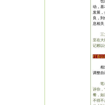
也
动，基
发展，
良，到
息相关
三
至在大
记赖以
打造以
相
调整自
笔
诉你，
餐，如
不得不