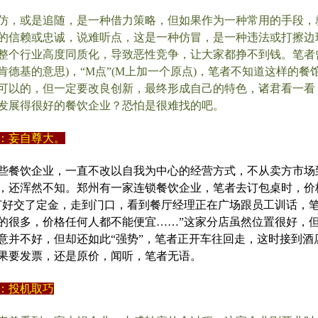
仿，或是追随，是一种借力策略，但如果作为一种常用的手段，就
的信赖或忠诚，说难听点，这是一种仿冒，是一种违法或打擦边
整个行业高度同质化，导致恶性竞争，让大家都挣不到钱。笔者曾
肯德基的意思)，“M点”(M上加一个原点)，笔者不知道这样的
可以的，但一定要改良创新，最终形成自己的特色，诸君看一看
发展得很好的餐饮企业？恐怕是很难找的吧。
：妄自尊大。
些餐饮企业，一直不改以自我为中心的经营方式，不从卖方市场
，还浑然不知。郑州有一家连锁餐饮企业，笔者去订包桌时，价格单上
订好交了定金，走到门口，看到餐厅经理正在广场跟员工训话，笔
的很多，价格任何人都不能便宜……”这家分店虽然位置很好，
意并不好，但却还如此“强势”，笔者正开车往回走，这时接到酒
果要发票，还是原价，闻听，笔者无语。
：投机取巧