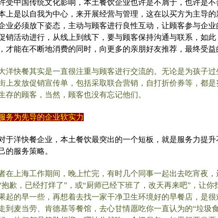
许受中国传统文化影响，本土餐饮企业也许是不屑于，也许是不
本上是以自我为中心，来开展经营与管理，这在以买方为主导的
企业必须放下姿态，主动与顾客进行良性互动，让顾客参与企业
促销活动进行，从线上到线下，要与顾客保持沟通与联系，如此
，才能在不断地消费的同时，向更多的亲朋好友推荐，最终受益
大洋快餐其实是一直很注重与顾客进行交流的。无论是为孩子过
街上发放促销宣传单，包括采取联合营销，自打折价券等，都是
生存的顾客，当然，顾客也没有忘记他们。
服务为先导的企业软实力
对于洋快餐企业，本土餐饮最突出的一个短板，就是服务力提升
己的服务策略。
者在上海工作期间，晚上忙完，有时几个同事一起出去吃宵夜，
“抱歉，已经打烊了”，或“厨师已经下班了，改天再来吧”，让
果起的早一些，再想着去找一家干净卫生环境好的早餐店，是很
走到麦当劳、肯德基等餐馆，去心甘情愿吃你一直认为的“垃圾食