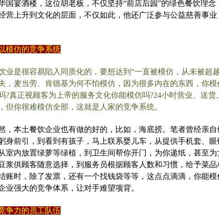
华国宴酒楼，这位胡老板，不仅坚持“前店后园”的绿色餐饮理念
经营上升到文化的层面，不仅如此，他还广泛参与公益慈善事业
以模仿的竞争系统
饮业是很容易陷入同质化的，要想达到“一直被模仿，从未被超越
夫，麦当劳、肯德基为何不怕模仿，因为很多内在的东西，你模
吗?真正视顾客为上帝的服务文化你能模仿吗?24小时营业、送货
，但你很难模仿全部，这就是人家的竞争系统。
然，本土餐饮企业也有做的好的，比如，海底捞。笔者曾经亲自
躬身前引，到看到有孩子，马上联系婴儿车，从提供手机套、眼
从室内放置绿萝等绿植，到卫生间帮你开门，为你递纸，甚至为
豆浆供顾客随意选择，到服务员根据顾客人数和习惯，给予菜品
结账时，除了发票，还有一个找钱袋等等，这点点滴滴，你能模
企业强大的竞争体系，让对手难望项背。
竞争力的员工队伍