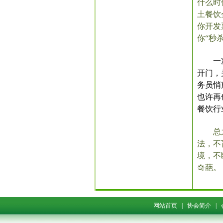
什么时
土餐饮
你开发
你“秒
一
开门，
务员悄
也许再
餐饮行
总
法，不
境，不
奇葩。
网站首页
|
协会简介
|