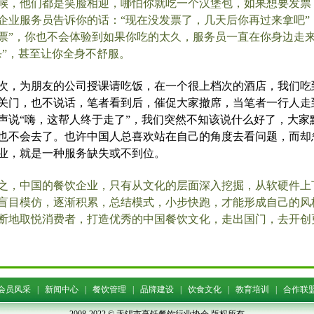
候，他们都是笑脸相迎，哪怕你就吃一个汉堡包，如果想要发票
企业服务员告诉你的话：“现在没发票了，几天后你再过来拿吧”，
票”，你也不会体验到如果你吃的太久，服务员一直在你身边走
杀”，甚至让你全身不舒服。
次，为朋友的公司授课请吃饭，在一个很上档次的酒店，我们吃
关门，也不说话，笔者看到后，催促大家撤席，当笔者一行人走
声说“嗨，这帮人终于走了”，我们突然不知该说什么好了，大家
也不会去了。也许中国人总喜欢站在自己的角度去看问题，而却
业，就是一种服务缺失或不到位。
之，中国的餐饮企业，只有从文化的层面深入挖掘，从软硬件上
盲目模仿，逐渐积累，总结模式，小步快跑，才能形成自己的风
断地取悦消费者，打造优秀的中国餐饮文化，走出国门，去开创
会员风采
|
新闻中心
|
餐饮管理
|
品牌建设
|
饮食文化
|
教育培训
|
合作联