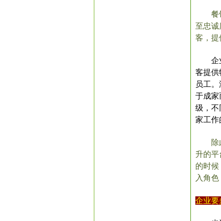
餐
至忠诚
客，提
企
客提供
员工。
于成家
级，不
家工作
除
升的平
的时候
入角色
企业要