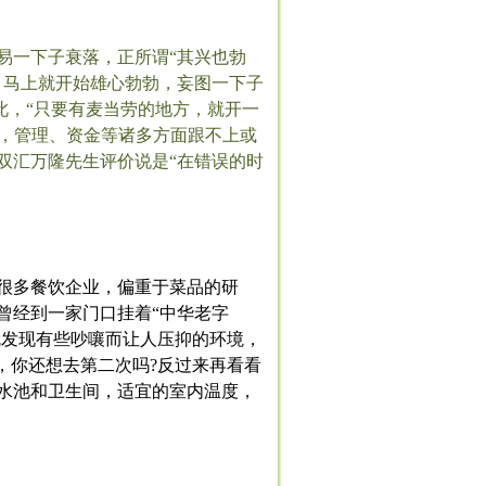
易一下子衰落，正所谓“其兴也勃
，马上就开始雄心勃勃，妄图一下子
此，“只要有麦当劳的地方，就开一
)，管理、资金等诸多方面跟不上或
双汇万隆先生评价说是“在错误的时
很多餐饮企业，偏重于菜品的研
曾经到一家门口挂着“中华老字
就发现有些吵嚷而让人压抑的环境，
，你还想去第二次吗?反过来再看看
水池和卫生间，适宜的室内温度，