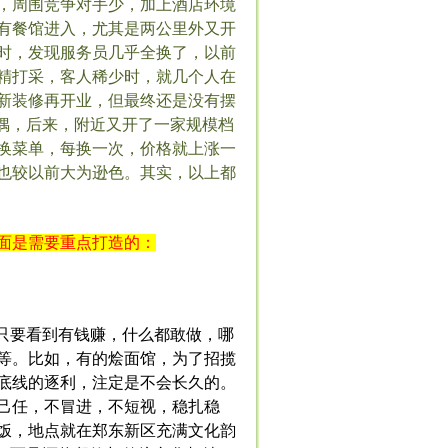
，周围竞争对手少，加上酒店环境
有餐馆进入，尤其是两公里外又开
时，发现服务员几乎全换了，以前
精打采，客人稀少时，就几个人在
新装修再开业，但最终还是没有摆
偶，后来，附近又开了一家规模档
换菜单，每换一次，价格就上涨一
也较以前大为逊色。其实，以上都
面是需要重点打造的：
只要看到有钱赚，什么都敢做，哪
等。比如，有的烩面馆，为了招揽
底线的逐利，注定是不会长久的。
己任，不冒进，不短视，稳扎稳
饭，地点就在郑东新区充满文化韵