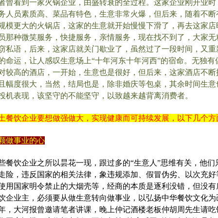
者曾看到一家火锅企业，由盛转衰的全过程。这家企业刚开业时
务人员素质高、菜品有特色，生意非常火爆，但后来，随着不断
规模更大的火锅店，这家的生意就开始慢慢下滑了，再去这家店
员那种微笑服务，快捷服务，亲情服务，现在找不到了，大家无
窃私语，后来，这家店就关门歇业了，虽然过了一段时间，又重
的命运，让人感叹生意场上“十年河东十年河西”的宿命。无独有
对较高的酒店，一开始，生意也是很好，但后来，这家酒店不断
且幅度很大，当然，结局也是，除非婚庆等包桌，其余时间生意
投机表现，该坚守的不能坚守，以致越来越背离消费者。
土餐饮企业要想做强做大，实现健康而可持续发展，以下几个方
颗做事业的心
些餐饮企业之所以昙花一现，跟过多的“生意人”思维有关，他们
走险，违反国家的相关法律，象违规添加、假冒伪劣、以次充好
使用国家明令禁止的大烟壳等，经商的本质是逐利没错，但没有
饮企业主，必须要从做生意转向做事业，以弘扬中华餐饮文化为
年，大河报曾邀请笔者讲课，晚上仲记酒楼老板仲胡周先生请吃