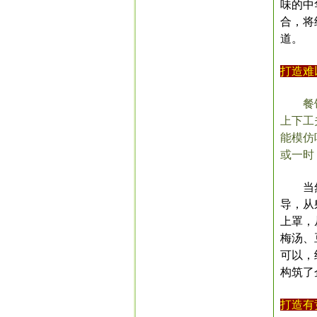
味的中
合，将
道。
打造难
餐
上下工
能模仿
或一时
当
导，从
上罩，
梅汤、
可以，
构筑了
打造有