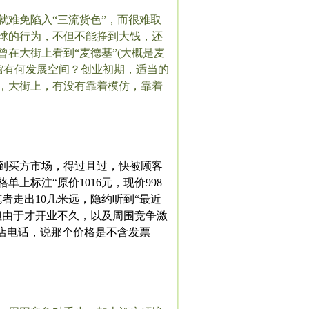
难免陷入“三流货色”，而很难取
球的行为，不但不能挣到大钱，还
在大街上看到“麦德基”(大概是麦
餐馆有何发展空间？创业初期，适当的
，大街上，有没有靠着模仿，靠着
到买方市场，得过且过，快被顾客
标注“原价1016元，现价998
者走出10几米远，隐约听到“最近
但由于才开业不久，以及周围竞争激
店电话，说那个价格是不含发票