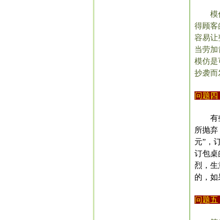
模
得顾客
容易让
当劳加
模仿是
抄袭而
问题四
有
所抛弃
元”，
订包桌
烈，生
的，如
问题五