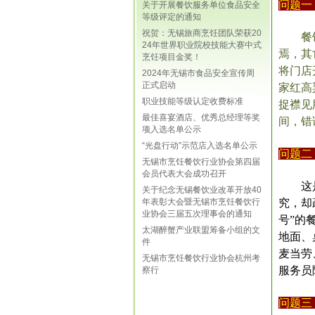
问题一
关于开展餐饮服务单位食品安全
等级评定的通知
祝贺：无锡旅商烹饪团队荣获20
餐
24年世界职业院校技能大赛中式
焉，其
烹饪项目金奖！
将门店
2024年无锡市食品安全宣传周
正式启动
家红高
职业技能等级认定收费标准
捉襟见
最佳喜宴酒店、优秀总经理等奖
间，错
项入选名单公示
“光盘行动”示范店入选名单公示
问题二
无锡市烹饪餐饮行业协会第四届
会员代表大会成功召开
这
关于纪念无锡餐饮业改革开放40
究，却
年表彰大会暨无锡市烹饪餐饮行
业协会三届五次理事会的通知
号”的
太湖醉蟹产业联盟筹备小组的文
地面、
件
麦当劳
无锡市烹饪餐饮行业协会杭州考
服务员
察行
问题三