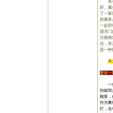
笔
好、服
了一家
的服务
一起窃
脱关门
次都相
次，并
是一种
本
要有一
一
怕铤而
顾客，
作为餐
打，去