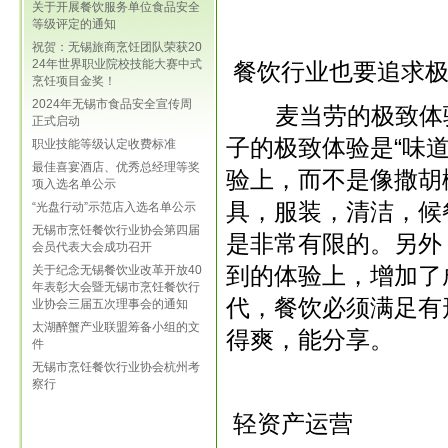
关于开展餐饮服务单位食品安全
等级评定的通知
祝贺：无锡旅商烹饪团队荣获20
24年世界职业院校技能大赛中式
餐饮行业也要追求极
烹饪项目金奖！
2024年无锡市食品安全宣传周
麦当劳的极致体验是
正式启动
子的极致体验是“味
职业技能等级认定收费标准
最佳喜宴酒店、优秀总经理等奖
验上，而不是像撒胡
项入选名单公示
具，服装，清洁，候
“光盘行动”示范店入选名单公示
无锡市烹饪餐饮行业协会第四届
是非常有限的。另外
会员代表大会成功召开
到的体验上，增加了
关于纪念无锡餐饮业改革开放40
年表彰大会暨无锡市烹饪餐饮行
代，餐饮必须满足有
业协会三届五次理事会的通知
太湖醉蟹产业联盟筹备小组的文
得爽，能分享。
件
无锡市烹饪餐饮行业协会杭州考
察行
轻资产运营