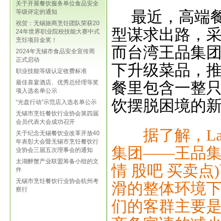
关于开展餐饮服务单位食品安全
最近，高端
等级评定的通知
祝贺：无锡旅商烹饪团队荣获20
型谋求出路，
24年世界职业院校技能大赛中式
烹饪项目金奖！
而台湾王品集团
2024年无锡市食品安全宣传周
正式启动
下升级菜品，推
职业技能等级认定收费标准
餐里包含一整只
最佳喜宴酒店、优秀总经理等奖
项入选名单公示
饮摆脱困境的
“光盘行动”示范店入选名单公示
无锡市烹饪餐饮行业协会第四届
会员代表大会成功召开
据了解，L
关于纪念无锡餐饮业改革开放40
年表彰大会暨无锡市烹饪餐饮行
集团——王品集
业协会三届五次理事会的通知
太湖醉蟹产业联盟筹备小组的文
情 股吧 买卖
件
无锡市烹饪餐饮行业协会杭州考
滑的整体环境下
察行
们的客群主要