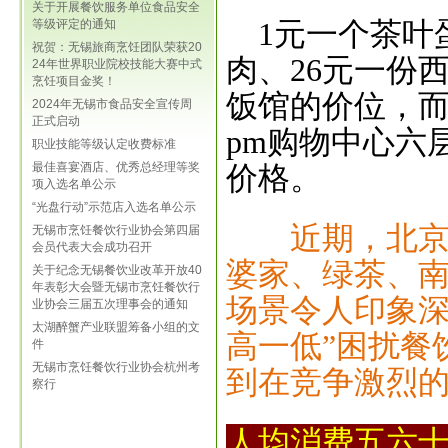
关于开展餐饮服务单位食品安全
1
元一个茶叶
等级评定的通知
祝贺：无锡旅商烹饪团队荣获20
肉、26元一份
24年世界职业院校技能大赛中式
烹饪项目金奖！
饭馆的价位，而是
2024年无锡市食品安全宣传周
正式启动
pm购物中心六
职业技能等级认定收费标准
价格。
最佳喜宴酒店、优秀总经理等奖
项入选名单公示
“光盘行动”示范店入选名单公示
近期，北
无锡市烹饪餐饮行业协会第四届
会员代表大会成功召开
婆家、绿茶、
关于纪念无锡餐饮业改革开放40
年表彰大会暨无锡市烹饪餐饮行
场景令人印象深
业协会三届五次理事会的通知
太湖醉蟹产业联盟筹备小组的文
高一低”困扰餐
件
无锡市烹饪餐饮行业协会杭州考
到在竞争激烈
察行
人均消费五六