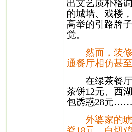
出文艺质朴格
的城墙、戏楼
高举的引路牌
觉。
然而，装修如
通餐厅相仿甚
在绿茶餐厅，
茶饼12元、西
包诱惑28元…
外婆家的琥
脊18元、白切鸡