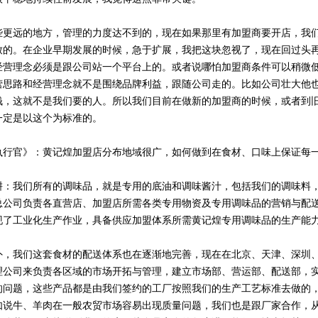
远的地方，管理的力度达不到的，现在如果那里有加盟商要开店，我们
致的。在企业早期发展的时候，急于扩展，我把这块忽视了，现在回过头
经营理念必须是跟公司站一个平台上的。或者说哪怕加盟商条件可以稍微
营思路和经营理念就不是围绕品牌利益，跟随公司走的。比如公司壮大他
钱，这就不是我们要的人。所以我们目前在做新的加盟商的时候，或者到
一定是以这个为标准的。
执行官》：黄记煌加盟店分布地域很广，如何做到在食材、口味上保证每
我们所有的调味品，就是专用的底油和调味酱汁，包括我们的调味料，
总公司负责各直营店、加盟店所需各类专用物资及专用调味品的营销与配
现了工业化生产作业，具备供应加盟体系所需黄记煌专用调味品的生产能
外，我们这套食材的配送体系也在逐渐地完善，现在在北京、天津、深圳
理公司来负责各区域的市场开拓与管理，建立市场部、营运部、配送部，
的问题，这些产品都是由我们签约的工厂按照我们的生产工艺标准去做的
如说牛、羊肉在一般农贸市场容易出现质量问题，我们也是跟厂家合作，