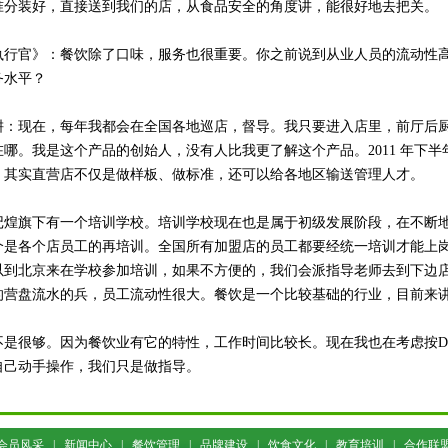
准分装好，直接送到我们的店，从食品安全的角度讲，能很好地去把关。
官》：餐饮除了口味，服务也很重要。你之前说到从业人员的流动性高
务水平？
耕：现在，每年我都会在全国各地巡店，督导。我只要进入店里，前厅后
在哪。我是这个产品的创始人，没有人比我更了解这个产品。2011 年下
。其实直营店不仅是做样板、做标准，还可以给各地区输送管理人才。
旗下有一个培训学校。培训学校现在也是属于初级发展阶段，在不断地
个是各个店员工的再培训。全国所有加盟店的员工都要经统一培训才能上
以到北京来在学校参加培训，如果不方便的，我们会派指导老师去到下边
的营盘流水的兵，员工流动性很大。餐饮是一个比较基础的行业，目前来
不是很够。因为餐饮业有它的特性，工作时间比较长。现在我也在考虑按DI
自己动手操作，我们只是做指导。
会员风采
|
新闻中心
|
餐饮管理
|
品牌建设
|
饮食文化
|
教育培训
|
合作联