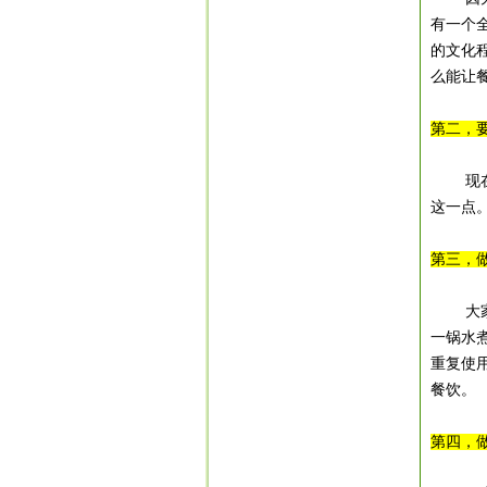
有一个
的文化
么能让
第二，
现
这一点
第三，
大
一锅水
重复使
餐饮。
第四，