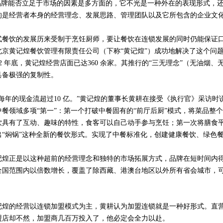
牌能否立足于市场的因素是多方面的，它不光是一种外在的表现形式，还
的是经营者本身的经营理念、发展思路、管理团队以及它所包含的企业文
式餐饮的发展历来受制于烹饪厨师，要让餐饮在连锁发展的同时仍能保证
北京黄记煌餐饮管理有限责任公司（下称“黄记煌”）成功地解决了这个问题。
12 年底，黄记煌经营店面已达360 余家。其推行的“三无理念”（无油
具备极强的复制性。
年的现金流超过10 亿。”黄记煌的董事长黄耕在接受《执行官》采访时
中餐领域多项“第一”：第一个打破中餐固有的“前厅后厨”模式，将菜品整
饮具有了互动、趣味的特性，食客可以自己动手参与烹饪；第一次将膳食
出“焖锅”这种全新的餐饮形式。实现了中餐标准化，创建健康餐饮、绿色
记煌正是以这种超前的经营理念和独特的市场拓展方式，品牌在短时间内
全国范围内以倍数增长，覆盖了除西藏、港澳台地区以外所有省会城市，
。
的经营以连锁加盟模式为主，黄耕认为加盟连锁就是一种好形式。直营
盟店却不然，加盟商几百万投入了，他必定会全力以赴。