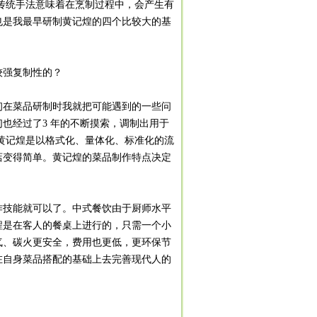
传统手法意味着在烹制过程中，会产生有
也是我最早研制黄记煌的四个比较大的基
较强复制性的？
在菜品研制时我就把可能遇到的一些问
也经过了3 年的不断摸索，调制出用于
，黄记煌是以格式化、量体化、标准化的流
店变得简单。黄记煌的菜品制作特点决定
作技能就可以了。中式餐饮由于厨师水平
程是在客人的餐桌上进行的，只需一个小
气、碳火更安全，费用也更低，更环保节
在自身菜品搭配的基础上去完善现代人的