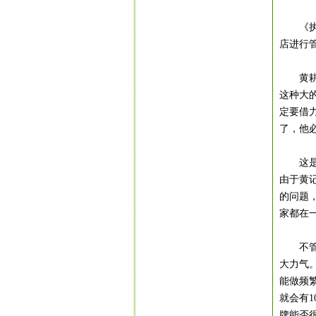
《执行
店进行
黄
这种大
定要借
了，他
这是一
由于黄
的问题
家都在
不
大力气
能做频
就会有1
牌能否