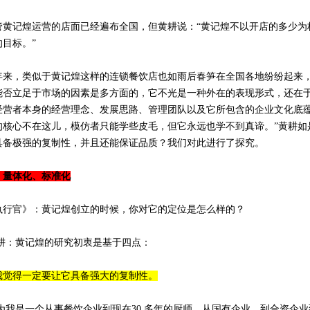
管黄记煌运营的店面已经遍布全国，但黄耕说：“黄记煌不以开店的多少为
目标。”
，类似于黄记煌这样的连锁餐饮店也如雨后春笋在全国各地纷纷起来，
能否立足于市场的因素是多方面的，它不光是一种外在的表现形式，还在
经营者本身的经营理念、发展思路、管理团队以及它所包含的企业文化底
的核心不在这儿，模仿者只能学些皮毛，但它永远也学不到真谛。”黄耕如
具备极强的复制性，并且还能保证品质？我们对此进行了探究。
、量体化、标准化
官》：黄记煌创立的时候，你对它的定位是怎么样的？
耕：黄记煌的研究初衷是基于四点：
我觉得一定要让它具备强大的复制性
。
为我是一个从事餐饮企业到现在30 多年的厨师，从国有企业、到合资企