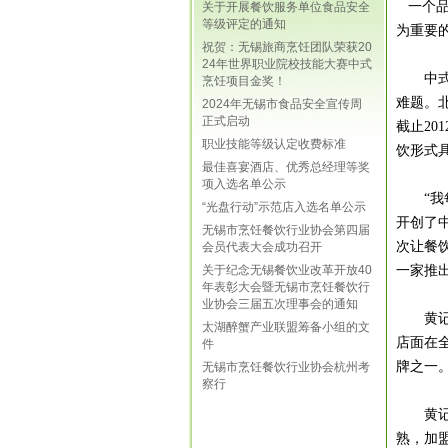
一个品
关于开展餐饮服务单位食品安全
等级评定的通知
为重要
祝贺：无锡旅商烹饪团队荣获20
24年世界职业院校技能大赛中式
中
烹饪项目金奖！
难题。
2024年无锡市食品安全宣传周
正式启动
截止20
职业技能等级认定收费标准
饮形式
最佳喜宴酒店、优秀总经理等奖
项入选名单公示
“我每
“光盘行动”示范店入选名单公示
开创了
无锡市烹饪餐饮行业协会第四届
次让餐
会员代表大会成功召开
一家推
关于纪念无锡餐饮业改革开放40
年表彰大会暨无锡市烹饪餐饮行
业协会三届五次理事会的通知
黄
太湖醉蟹产业联盟筹备小组的文
店面在
件
牌之一
无锡市烹饪餐饮行业协会杭州考
察行
黄记煌
熟，加