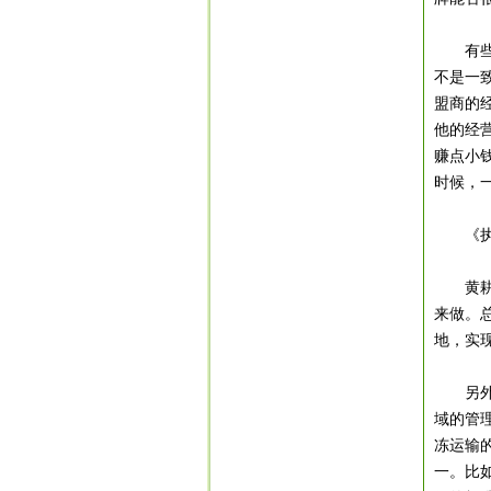
有些更
不是一
盟商的
他的经
赚点小
时候，
《
黄耕：
来做。
地，实
另
域的管
冻运输
一。比