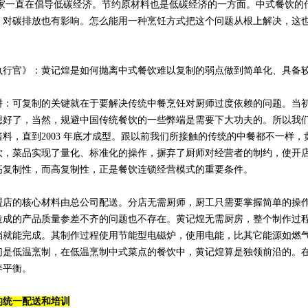
家一直在倡导低碳经济。节约原材料也是低碳经济的一方面。中式餐饮的
，对碳排放也有影响。怎么能用一种烹饪方式把这个问题从根上解决，这
执行官》：黄记煌是如何抛离中式餐饮难以复制的弱点做到简单化、具备
可复制的关键就在于要解决传统中餐烹饪对厨师过度依赖的问题。当初
想好了，当然，规避中国传统餐饮的一些弊端是需要下大功夫的。所以我们
酱料，直到2003 年底才成型。跟以前我们所接触的传统的中餐都不一样
饮，菜品实现了量化、标准化的操作，摒弃了厨师对经营者的制约，使开
高复制性，而高复制性，正是餐饮连锁经营模式的重要条件。
盟店的核心材料由总公司配送。分店无需厨师，厨工只需要掌握简单的操
造成的产品质量参差不齐的问题也不存在。黄记煌无需厨房，整个制作过
档就能完成。其制作过程使用节能型电磁炉，使用电能，比其它能源如燃
们是低温烹制，在低温烹制中式菜点的餐饮中，黄记煌算是独领前沿的。
养平衡。
的统一配送和培训