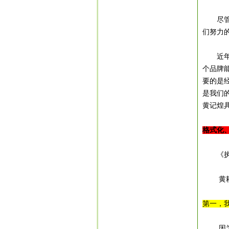
尽
们努力的
近年来
个品牌
要的是
是我们
黄记煌
格式化
《执行
黄
第一，
因