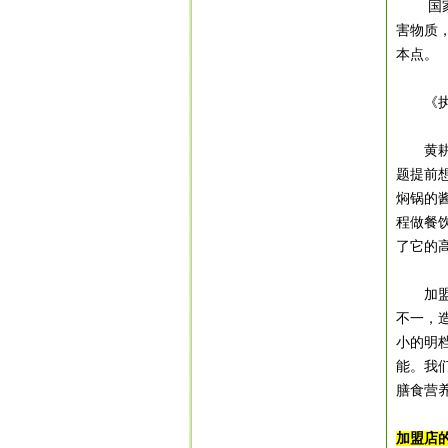
国
害物质
本点。
《
黄耕：
题提前
焖锅的
程做餐
了它的
加
不一，
小的明
能。我
膳食营
加盟店