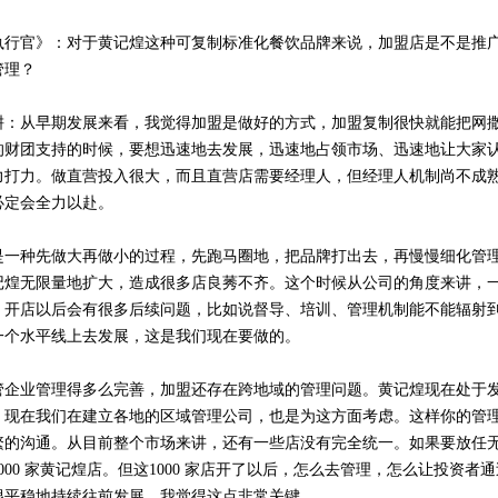
官》：对于黄记煌这种可复制标准化餐饮品牌来说，加盟店是不是推广
管理？
耕：从早期发展来看，我觉得加盟是做好的方式，加盟复制很快就能把网
的财团支持的时候，要想迅速地去发展，迅速地占领市场、迅速地让大家
力打力。做直营投入很大，而且直营店需要经理人，但经理人机制尚不成
必定会全力以赴。
种先做大再做小的过程，先跑马圈地，把品牌打出去，再慢慢细化管理
记煌无限量地扩大，造成很多店良莠不齐。这个时候从公司的角度来讲，
，开店以后会有很多后续问题，比如说督导、培训、管理机制能不能辐射
一个水平线上去发展，这是我们现在要做的。
管企业管理得多么完善，加盟还存在跨地域的管理问题。黄记煌现在处于
。现在我们在建立各地的区域管理公司，也是为这方面考虑。这样你的管
繁的沟通。从目前整个市场来讲，还有一些店没有完全统一。如果要放任
000 家黄记煌店。但这1000 家店开了以后，怎么去管理，怎么让投资
很平稳地持续往前发展，我觉得这点非常关键。