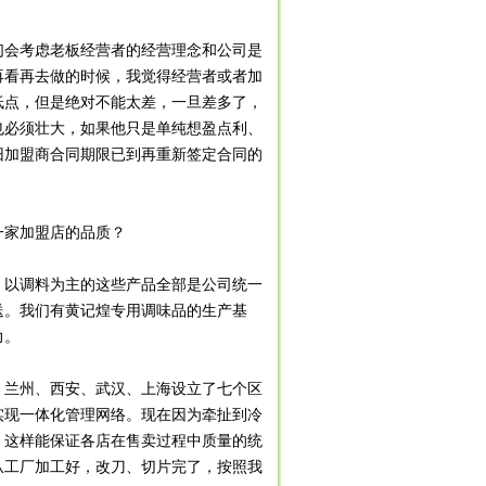
会考虑老板经营者的经营理念和公司是
再看再去做的时候，我觉得经营者或者加
低点，但是绝对不能太差，一旦差多了，
也必须壮大，如果他只是单纯想盈点利、
旧加盟商合同期限已到再重新签定合同的
一家加盟店的品质？
以调料为主的这些产品全部是公司统一
送。我们有黄记煌专用调味品的生产基
力。
、兰州、西安、武汉、上海设立了七个区
实现一体化管理网络。现在因为牵扯到冷
，这样能保证各店在售卖过程中质量的统
从工厂加工好，改刀、切片完了，按照我