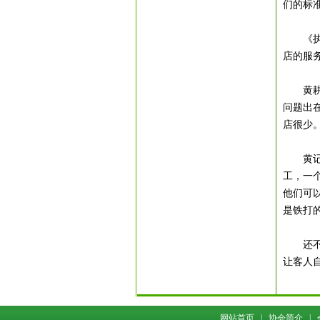
们的标
《执行
店的服
黄
问题出
店很少
黄记煌
工，一
他们可
是铁打
还
让客人
网站首页
|
协会简介
|