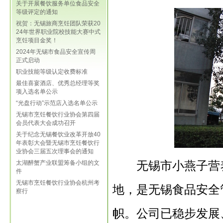
关于开展餐饮服务单位食品安全
等级评定的通知
祝贺：无锡旅商烹饪团队荣获20
24年世界职业院校技能大赛中式
烹饪项目金奖！
2024年无锡市食品安全宣传周
正式启动
职业技能等级认定收费标准
最佳喜宴酒店、优秀总经理等奖
项入选名单公示
“光盘行动”示范店入选名单公示
无锡市烹饪餐饮行业协会第四届
会员代表大会成功召开
关于纪念无锡餐饮业改革开放40
年表彰大会暨无锡市烹饪餐饮行
业协会三届五次理事会的通知
无锡市小燕子营养
太湖醉蟹产业联盟筹备小组的文
件
无锡市烹饪餐饮行业协会杭州考
地，是无锡食品安全
察行
帜。公司已稳步发展