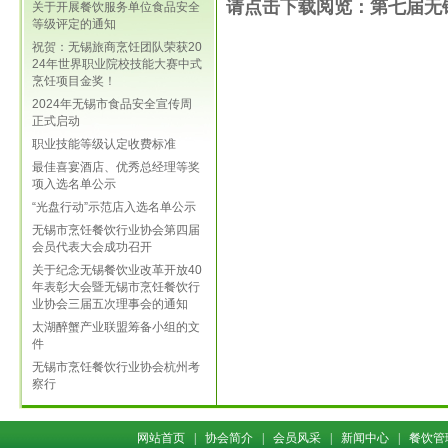
请点击下载阅览：第七届无锡
关于开展餐饮服务单位食品安全
等级评定的通知
祝贺：无锡旅商烹饪团队荣获20
24年世界职业院校技能大赛中式
烹饪项目金奖！
2024年无锡市食品安全宣传周
正式启动
职业技能等级认定收费标准
最佳喜宴酒店、优秀总经理等奖
项入选名单公示
“光盘行动”示范店入选名单公示
无锡市烹饪餐饮行业协会第四届
会员代表大会成功召开
关于纪念无锡餐饮业改革开放40
年表彰大会暨无锡市烹饪餐饮行
业协会三届五次理事会的通知
太湖醉蟹产业联盟筹备小组的文
件
无锡市烹饪餐饮行业协会杭州考
察行
网站首页
|
协会简介
|
会员风采
|
新闻中心
|
餐饮管