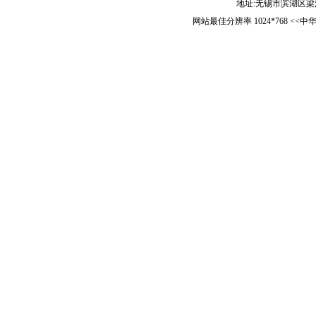
地址:无锡市滨湖区梁清路5
网站最佳分辨率 1024*768 <<