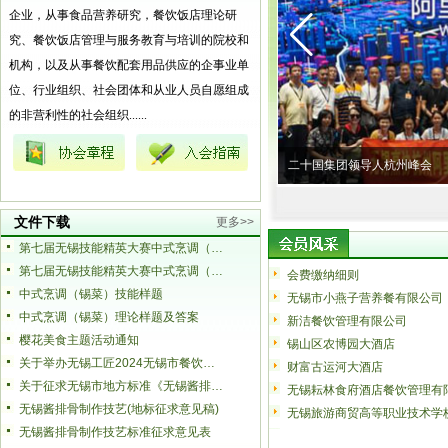
企业，从事食品营养研究，餐饮饭店理论研
究、餐饮饭店管理与服务教育与培训的院校和
机构，以及从事餐饮配套用品供应的企事业单
位、行业组织、社会团体和从业人员自愿组成
的非营利性的社会组织......
会漂亮考察行加油成功
二十国集团领导人杭州峰会
文件下载
更多>>
第七届无锡技能精英大赛中式烹调（锡菜）项目选拔赛报名表
第七届无锡技能精英大赛中式烹调（锡菜）项目技术文件
会费缴纳细则
中式烹调（锡菜）技能样题
无锡市小燕子营养餐有限公司
中式烹调（锡菜）理论样题及答案
新洁餐饮管理有限公司
樱花美食主题活动通知
锡山区农博园大酒店
关于举办无锡工匠2024无锡市餐饮职业技能竞赛的通知
财富古运河大酒店
关于征求无锡市地方标准《无锡酱排骨制作技艺（征求意见稿）》意见的公告
无锡耘林食府酒店餐饮管理有
无锡酱排骨制作技艺(地标征求意见稿)
无锡旅游商贸高等职业技术学
无锡酱排骨制作技艺标准征求意见表
无锡山水丽景大酒店