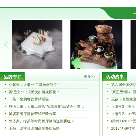
更多>>
小餐饮，大事业 百基拉做到了！
黄记煌：中式餐饮如何规模化？
一茶一坐的餐饮营销经验
无锡市百姓家
感悟大董：大董工体店“荷花雅集”品鉴会引发的思考
舅婆家餐厅微信营销经验分享
外婆家、绿茶等时尚餐厅缘何逆势飘红？
(附件1)201
王品：以性价比闯高端餐饮新路